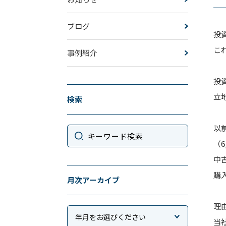
ブログ
投
こ
事例紹介
投
立
検索
以
（6
中
購
月次アーカイブ
理
当