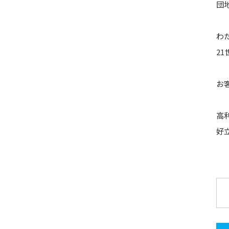
団
わ
2
お
高
好