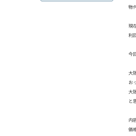
物
現
利
今
大
お
大
と
内
価