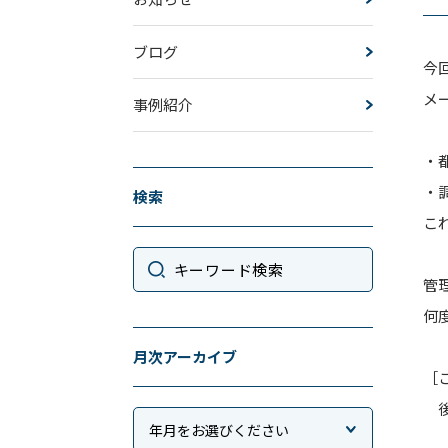
ブログ
今
メ
事例紹介
・
・
検索
こ
管
何
月次アーカイブ
［
後