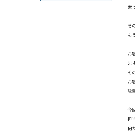
素
そ
も
お
ま
そ
お
放
今
担
何