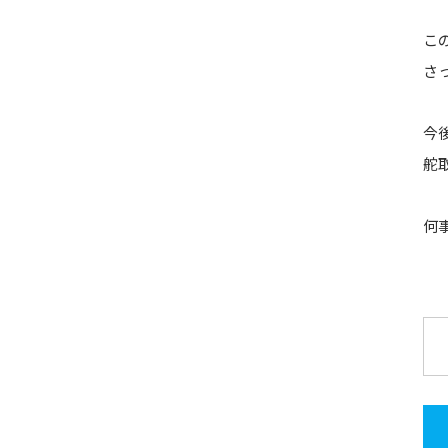
こ
さ
今
舵
何